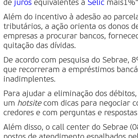
de
juros
equivalentes à
Selic
mais1%”, 
Além do incentivo à adesão ao parcel
tributários, a ação orienta os donos 
empresas a procurar bancos, forneced
quitação das dívidas.
De acordo com pesquisa do Sebrae, 
que recorreram a empréstimos bancár
inadimplentes.
Para ajudar a eliminação dos débitos,
um
hotsite
com dicas para negociar co
credores e com perguntas e resposta
Além disso, o call center do Sebrae (
postos de atendimento espalhados pe