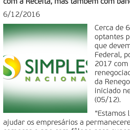
com a Receita, mas também com banc
6/12/2016
Cerca de 
optantes p
que devem
Federal, 
2017 com 
renegociad
da Renego
iniciado n
(05/12).
“Estamos 
ajudar os empresários a permanecere